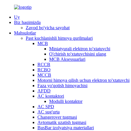
Uy
Biz haqimizda
Zavod bo'yicha sayohat
Mahsulotlar
Past kuchlanishli himoya qurilmalari
MCB
Miniatyurali elektron to'xtatuvchi
O'chirish to'xtatuvchisini ulang
MCB Aksessuarlari
RCCB
RCBO
MCCB
Motorni himoya qilish uchun elektron to'xtatuvchi
Faza yo'qotish himoyachisi
AFDD
AC kontaktori
Modulli kontaktor
AC SPD
AC sug'urta
Changerover tugmasi
Avtomatik uzatish tugmasi
BusBar izolyatsiya materiallari