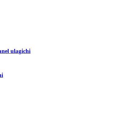
nel ulagichi
hi