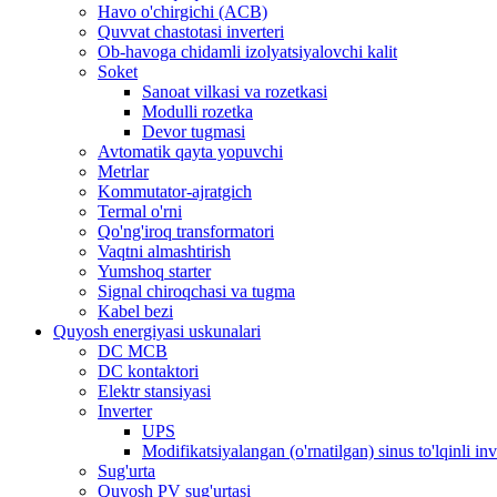
Havo o'chirgichi (ACB)
Quvvat chastotasi inverteri
Ob-havoga chidamli izolyatsiyalovchi kalit
Soket
Sanoat vilkasi va rozetkasi
Modulli rozetka
Devor tugmasi
Avtomatik qayta yopuvchi
Metrlar
Kommutator-ajratgich
Termal o'rni
Qo'ng'iroq transformatori
Vaqtni almashtirish
Yumshoq starter
Signal chiroqchasi va tugma
Kabel bezi
Quyosh energiyasi uskunalari
DC MCB
DC kontaktori
Elektr stansiyasi
Inverter
UPS
Modifikatsiyalangan (o'rnatilgan) sinus to'lqinli inv
Sug'urta
Quyosh PV sug'urtasi