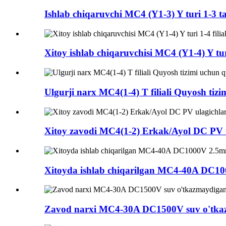
Ishlab chiqaruvchi MC4 (Y1-3) Y turi 1-3 
Xitoy ishlab chiqaruvchisi MC4 (Y1-4) Y turi
Ulgurji narx MC4(1-4) T filiali Quyosh tiz
Xitoy zavodi MC4(1-2) Erkak/Ayol DC PV u
Xitoyda ishlab chiqarilgan MC4-40A DC100
Zavod narxi MC4-30A DC1500V suv o'tkazma