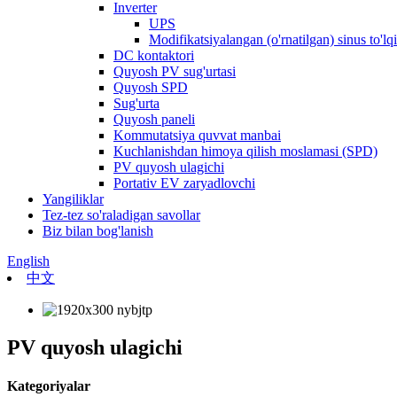
Inverter
UPS
Modifikatsiyalangan (o'rnatilgan) sinus to'lqi
DC kontaktori
Quyosh PV sug'urtasi
Quyosh SPD
Sug'urta
Quyosh paneli
Kommutatsiya quvvat manbai
Kuchlanishdan himoya qilish moslamasi (SPD)
PV quyosh ulagichi
Portativ EV zaryadlovchi
Yangiliklar
Tez-tez so'raladigan savollar
Biz bilan bog'lanish
English
中文
PV quyosh ulagichi
Kategoriyalar