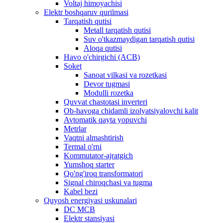
Voltaj himoyachisi
Elektr boshqaruv qurilmasi
Tarqatish qutisi
Metall tarqatish qutisi
Suv o'tkazmaydigan tarqatish qutisi
Aloqa qutisi
Havo o'chirgichi (ACB)
Soket
Sanoat vilkasi va rozetkasi
Devor tugmasi
Modulli rozetka
Quvvat chastotasi inverteri
Ob-havoga chidamli izolyatsiyalovchi kalit
Avtomatik qayta yopuvchi
Metrlar
Vaqtni almashtirish
Termal o'rni
Kommutator-ajratgich
Yumshoq starter
Qo'ng'iroq transformatori
Signal chiroqchasi va tugma
Kabel bezi
Quyosh energiyasi uskunalari
DC MCB
Elektr stansiyasi