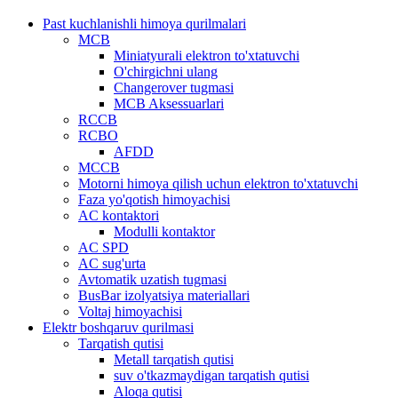
Past kuchlanishli himoya qurilmalari
MCB
Miniatyurali elektron to'xtatuvchi
O'chirgichni ulang
Changerover tugmasi
MCB Aksessuarlari
RCCB
RCBO
AFDD
MCCB
Motorni himoya qilish uchun elektron to'xtatuvchi
Faza yo'qotish himoyachisi
AC kontaktori
Modulli kontaktor
AC SPD
AC sug'urta
Avtomatik uzatish tugmasi
BusBar izolyatsiya materiallari
Voltaj himoyachisi
Elektr boshqaruv qurilmasi
Tarqatish qutisi
Metall tarqatish qutisi
suv o'tkazmaydigan tarqatish qutisi
Aloqa qutisi