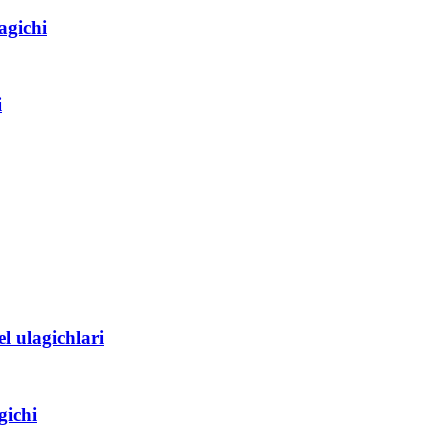
agichi
i
 ulagichlari
gichi