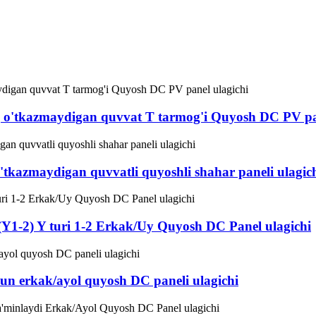
g o'tkazmaydigan quvvat T tarmog'i Quyosh DC PV pa
'tkazmaydigan quvvatli quyoshli shahar paneli ulagic
(Y1-2) Y turi 1-2 Erkak/Uy Quyosh DC Panel ulagichi
chun erkak/ayol quyosh DC paneli ulagichi