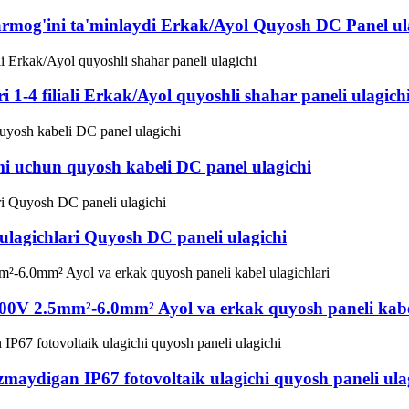
tarmog'ini ta'minlaydi Erkak/Ayol Quyosh DC Panel ul
 1-4 filiali Erkak/Ayol quyoshli shahar paneli ulagich
imi uchun quyosh kabeli DC panel ulagichi
lagichlari Quyosh DC paneli ulagichi
0V 2.5mm²-6.0mm² Ayol va erkak quyosh paneli kabel
ydigan IP67 fotovoltaik ulagichi quyosh paneli ula