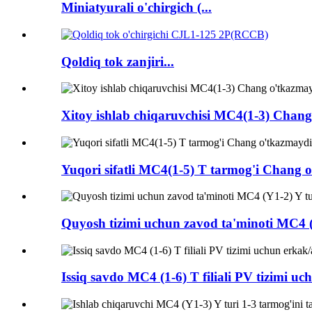
Miniatyurali o'chirgich (...
Qoldiq tok zanjiri...
Xitoy ishlab chiqaruvchisi MC4(1-3) Chan
Yuqori sifatli MC4(1-5) T tarmog'i Chang o
Quyosh tizimi uchun zavod ta'minoti MC4 
Issiq savdo MC4 (1-6) T filiali PV tizimi u